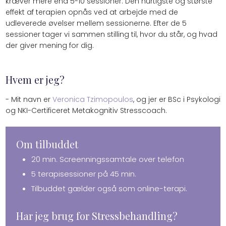
kræver mere end 5-10 sessioner. Den hurtigste og største
effekt af terapien opnås ved at arbejde med de
udleverede øvelser mellem sessionerne. Efter de 5
sessioner tager vi sammen stilling til, hvor du står, og hvad
der giver mening for dig.
Hvem er jeg?
- Mit navn er
Veronica Tzimopoulos
, og jer er BSc i Psykologi
og NKI-Certificeret Metakognitiv Stresscoach.​
Om tilbuddet
20 min. Screenningssamtale over telefon
5 terapisessioner på 45 min.
Tilbuddet gælder også som online-terapi.
Har jeg brug for Stressbehandling?