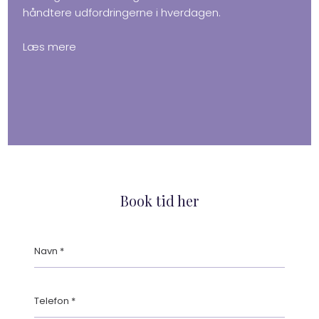
håndtere udfordringerne i hverdagen.
Læs mere​
Book tid her