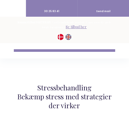
30 25 83 41
Send mail
Sommertilbud PARTERAPI:
Gratis indledende samtale + spar 1000 Kr. på de
Se tilbud her
første 5 sessioner -
​Stressbehandling
​Bekæmp stress med strategier
der virker