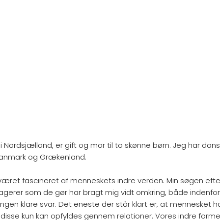
 i Nordsjælland, er gift og mor til to skønne børn. Jeg har d
Danmark og Grækenland.
 været fascineret af menneskets indre verden. Min søgen efter
agerer som de gør har bragt mig vidt omkring, både indenfor
 ingen klare svar. Det eneste der står klart er, at mennesket
disse kun kan opfyldes gennem relationer. Vores indre forme