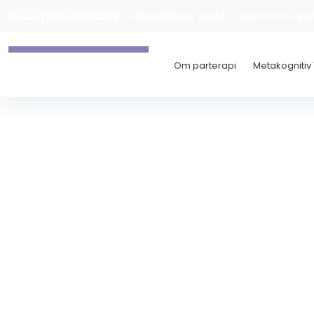
Sommertilbud PARTERAPI:
Gratis indledende samtale + spar 1000 Kr. på d
Om parterapi
Metakognitiv