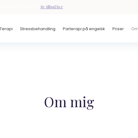
e første 5 sessioner -
Se tilbud her
 Terapi
Stressbehandling
Parterapi på engelsk
Priser
Om
Om mig​