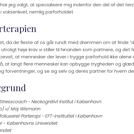
ar jeg valgt, at specialisere mig indenfor den del af det ter
i voksenlivet, nemlig parforholdet.
rterapien
ret, da de fleste af os går rundt med drømmen om at finde “
 utroligt høje krav vi stiller til hinanden som partnere, og det før
 bevist, at mennesker der lever i trygge parforhold ikke alen
 på, at langt flere mennesker kan opbygge trygheden og glæde
og forventninger, og se sig selv og deres partner for hvem de 
ggrund
 Stresscoach - Neokognitivt Institut i København
løb) v/ Maj Wismann
kuseret Parterapi - EFT-instituttet i København
r - Københavns Universitet
rsitet