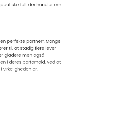
apeutiske felt der handler om
den perfekte partner“. Mange
er til, at stadig flere lever
e er gladere men også
n i deres parforhold, ved at
i virkeligheden er.