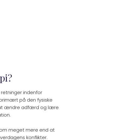
pi?
 retninger indenfor
 primært på den fysiske
 at ændre adfærd og lære
tion.
n om meget mere end at
hverdagens konflikter.