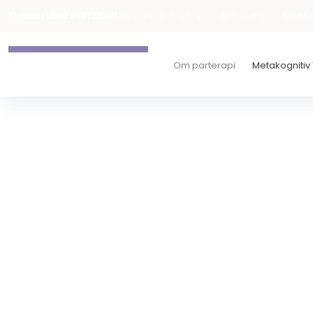
Sommertilbud PARTERAPI:
Gratis indledende samtale + spar 1000 Kr. på d
Om parterapi
Metakognitiv