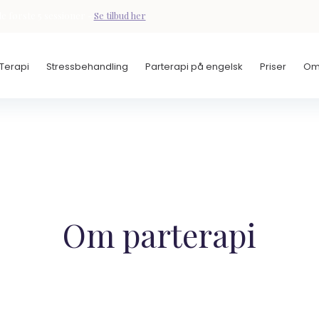
e første 5 sessioner -
Se tilbud her
 Terapi
Stressbehandling
Parterapi på engelsk
Priser
Om
Om parterapi​