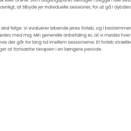
gavnligt, at tilbyde jer individuelle sessioner, for at gå i dyb
b I skal følge. Vi evaluerer løbende jeres forløb, og I bestemm
mødes med mig. Min generelle anbefaling er, at vi mødes hver 
hvis der går for lang tid imellem sessionerne. Et forløb strækk
r at fortsætte terapien i en længere periode.