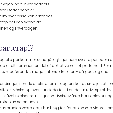
vejen ind til hver partners
ser. Derfor handler
rum hvor disse kan erkendes,
etop dét kan skabe de
ionen og i hverdagen.
parterapi?
er, og alle par kommer uundgåeligt igennem svære perioder i d
e er alt sammen en del af det at være i et parforhold. For n
, medfører det meget intense følelser – på godt og ondt.
andringer, som fx at stifte familie, og ønsker at sikre jer, at 
likter. Måske oplever I at sidde fast i en destruktiv “spiral“ hvo
– såvel følelsesmæssigt som fysisk. Måske har I oplevet nog
I ikke kan se en udvej.
kan parterapien være det, I har brug for, for at komme videre