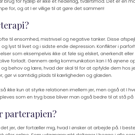
 brug for hjælp er ikke et nederlag, tværtimod. Det er en mod
e for, og at I er villige til at gøre det sammen!
rterapi?
 ofte til ensomhed, mistrivsel og negative tanker. Disse afspej
 lyst til livet og i sidste ende depression. Konflikter i parfo
elser som eksempelvis ikke at føle sig elsket, anerkendt eller
at blive forladt. Gennem ærlig kommunikation kan I få øjnene o
 og behov og lære, hvad der skal til for at opfylde dem hos je
er, gør vi samtidig plads til kærligheden og glæden.
å ikke kun at styrke relationen imellem jer, men også at I hver
pleves som en tryg base bliver man også bedre til at stå på
r parterapien?
r det jer, der fortæller mig, hvad I ønsker at arbejde på. I b
isk eller online. Som udgangspunkt deltager I begge i alle se