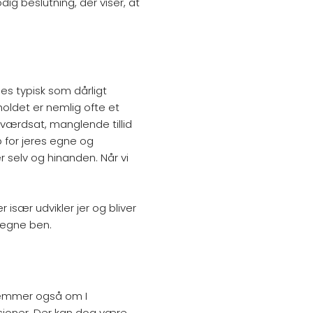
ig beslutning, der viser, at
les typisk som dårligt
rholdet er nemlig ofte et
 værdsat, manglende tillid
p for jeres egne og
r selv og hinanden. Når vi
 især udvikler jer og bliver
 egne ben.
estemmer også om I
ssioner. Der kan dog være