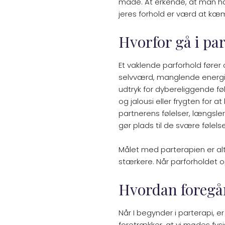
måde. At erkende, at man har
jeres forhold er værd at kæmp
Hvorfor gå i pa
​Et vaklende parforhold fører
selvværd, manglende energi og
udtryk for dybereliggende føl
og jalousi eller frygten for 
partnerens følelser, længsler
gør plads til de svære følels
Målet med parterapien er alts
stærkere. Når parforholdet o
Hvordan foregå
Når I begynder i parterapi, e
foretrækker, at vi mødes fys