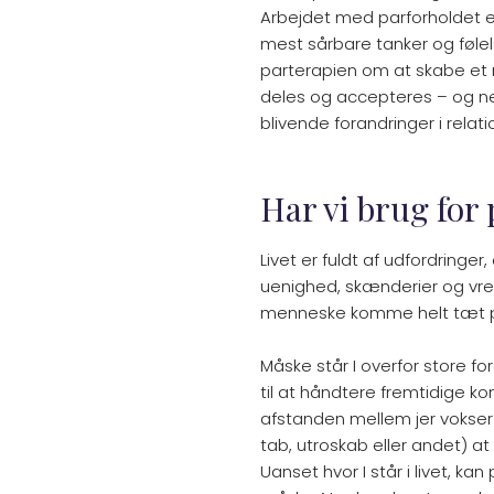
Arbejdet med parforholdet er 
mest sårbare tanker og følel
parterapien om at skabe et 
deles og accepteres – og n
blivende forandringer i relat
Har vi brug for 
​Livet er fuldt af udfordring
uenighed, skænderier og vred
menneske komme helt tæt på
Måske står I overfor store for
til at håndtere fremtidige konf
afstanden mellem jer vokser 
tab, utroskab eller andet) at 
Uanset hvor I står i livet, 