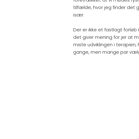
tilfælde, hvor jeg finder det 
især.
Der er ikke et fastlagt forlø
det giver mening for jer at 
miste udviklingen i terapien, 
gange, men mange par vælge